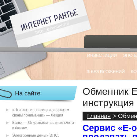
ИНВЕСТИЦИИ
ЭПС-Б
$ БЕЗ ВЛОЖЕНИЙ
КО
Обменник E
На сайте
инструкция
«Что есть инвестиции в простом
Главная
> Обменн
своем понимании» — Лекция
Банки — Открываем частные счета
Сервис «
Е-
в банках.
продавать 
Электронные деньги ЭПС,