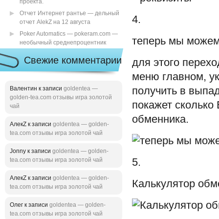
проекта.
Отчет Интернет рантье — дельный
4.
отчет AlekZ на 12 августа
Poker Automatics — pokeram.com —
теперь мы можем
необычный среднепроцентник
Свежие комментарии
для этого перехо
меню главном, ук
Валентин к записи
goldentea —
получить в выпа
golden-tea.com отзывы игра золотой
покажет сколько 
чай
обменника.
АлекZ к записи
goldentea — golden-
tea.com отзывы игра золотой чай
Jonny к записи
goldentea — golden-
tea.com отзывы игра золотой чай
5.
АлекZ к записи
goldentea — golden-
Калькулятор обм
tea.com отзывы игра золотой чай
Олег к записи
goldentea — golden-
tea.com отзывы игра золотой чай