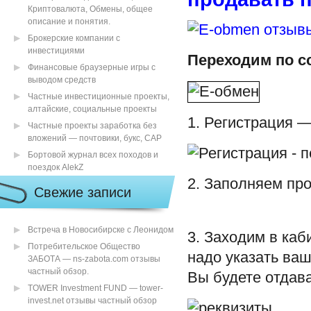
Криптовалюта, Обмены, общее
описание и понятия.
Брокерские компании с
инвестициями
Переходим по с
Финансовые браузерные игры с
выводом средств
Частные инвестиционные проекты,
алтайские, социальные проекты
1. Регистрация —
Частные проекты заработка без
вложений — почтовики, букс, САР
Бортовой журнал всех походов и
поездок AlekZ
2. Заполняем про
Свежие записи
Встреча в Новосибирске с Леонидом
3. Заходим в каб
Потребительское Общество
надо указать ва
ЗАБОТА — ns-zabota.com отзывы
частный обзор.
Вы будете отдава
TOWER Investment FUND — tower-
invest.net отзывы частный обзор