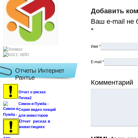
Добавить ко
Ваш e-mail не
*
Имя
*
E-mail
*
Отчеты Интернет
Рантье
Комментарий
Отчет о рисках
Печка2
Симон и Пумба -
Серия видео лекций
для инвесторов
Отчет рисках в
инвестициях