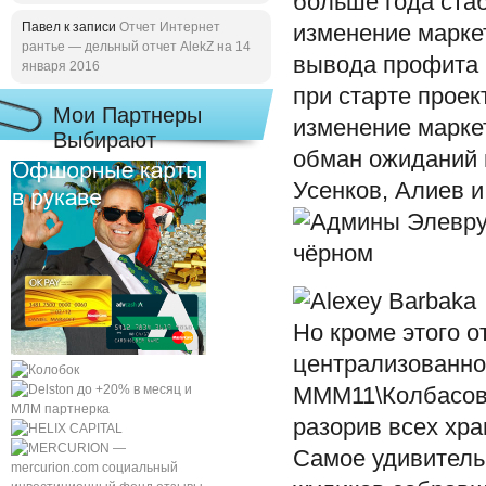
больше года ста
Павел к записи
Отчет Интернет
изменение марке
рантье — дельный отчет AlekZ на 14
вывода профита 
января 2016
при старте проек
Мои Партнеры
изменение марке
Выбирают
обман ожиданий 
Усенков, Алиев и
Но кроме этого о
централизованног
МММ11\Колбасова
разорив всех хра
Самое удивитель