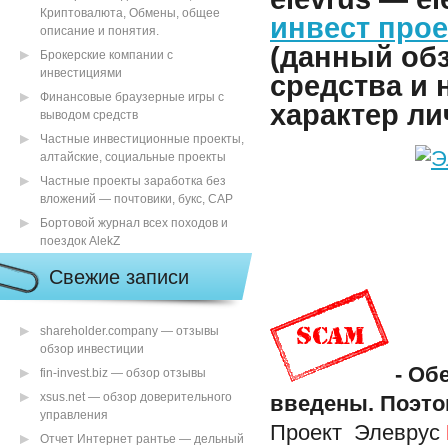
Криптовалюта, Обмены, общее
инвест прое
описание и понятия.
(данный об
Брокерские компании с
инвестициями
средства и
Финансовые браузерные игры с
характер ли
выводом средств
Частные инвестиционные проекты,
алтайские, социальные проекты
Частные проекты заработка без
вложений — почтовики, букс, САР
Бортовой журнал всех походов и
поездок AlekZ
Свежие записи
shareholder.company — отзывы
обзор инвестиции
- Об
fin-invest.biz — обзор отзывы
xsus.net — обзор доверительного
введены. Поэто
управления
Проект Элеврус
Отчет Интернет рантье — дельный