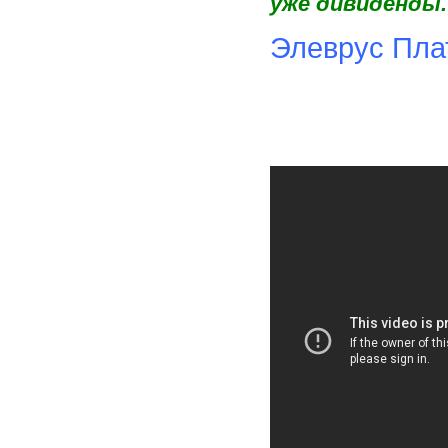
уже дивиденды.
Элеврус Плат