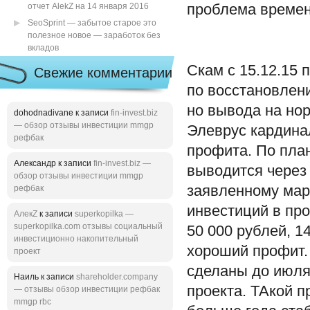
отчет AlekZ на 14 января 2016
проблема времен
SeoSprint — забытое старое это
полезное новое — заработок без
вкладов
Скам с 15.12.15
Свежие комментарии
по восстановлен
но вывода на нор
dohodnadivane к записи
fin-invest.biz
— обзор отзывы инвестиции mmgp
Элеврус кардина
рефбак
профита. По пла
Александр к записи
fin-invest.biz —
выводится через
обзор отзывы инвестиции mmgp
заявленному марк
рефбак
инвестиций в пр
АлекZ
к записи
superkopilka —
superkopilka.com отзывы социальный
50 000 рублей, 1
инвестиционно накопительный
хороший профит.
проект
сделаны до июля
Наиль к записи
shareholder.company
проекта. ТАкой п
— отзывы обзор инвестиции рефбак
mmgp rbc