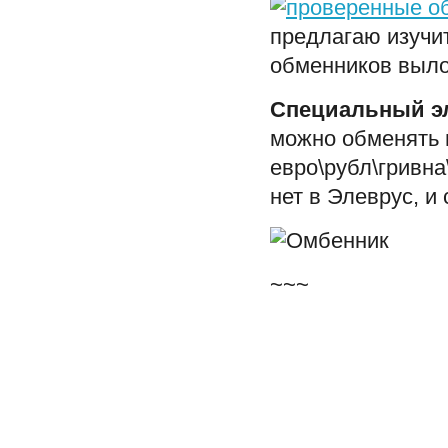
предлагаю изучи
обменников выл
Специальный э
можно обменять в
евро\рубл\гривна
нет в Элеврус, и
~~~