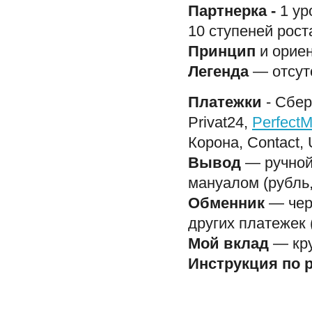
Партнерка -
1 ур
10 ступеней рост
Принцип
и ориен
Легенда
— отсут
Платежки
- Сбер
Privat24,
Perfect
Корона, Contact,
Вывод
— ручной
мануалом (рубль,
Обменник
— чер
других платеже
Мой вклад
— кру
Инструкция по 