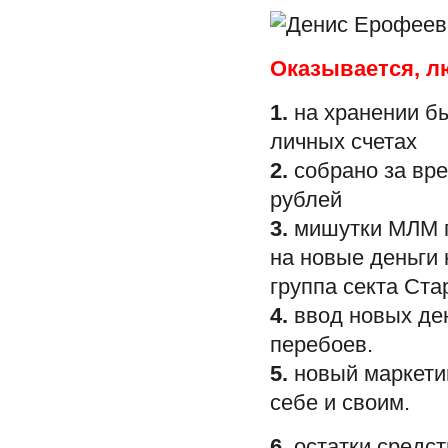
Оказывается, л
1.
на хранении бы
личных счетах
2.
собрано за вр
рублей
3.
мишутки МЛМ п
на новые деньги 
группа секта Стар
4.
ввод новых ден
перебоев.
5.
новый маркетин
себе и своим.
6.
остатки средст