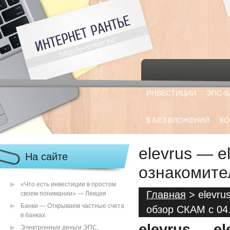
ИНВЕСТИЦИИ
ЭПС-Б
$ БЕЗ ВЛОЖЕНИЙ
КО
elevrus — e
На сайте
ознакомите
«Что есть инвестиции в простом
Главная
> elevru
своем понимании» — Лекция
Банки — Открываем частные счета
обзор СКАМ с 04
в банках.
elevrus — e
Электронные деньги ЭПС,