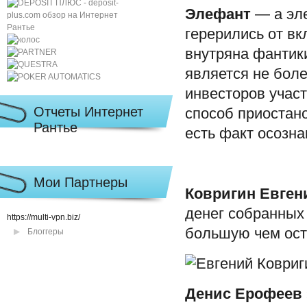
Элефант
— а эле
герерились от вк
внутряна фантик
является не бол
инвесторов участ
Отчеты Интернет
способ приостан
Рантье
есть факт осозн
Мои Партнеры
Ковригин Евген
денег собранных 
https://multi-vpn.biz/
большую чем ост
Блоггеры
Денис Ерофеев