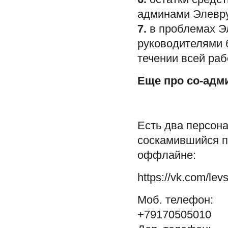
админами Элевру
7.
в проблемах Э
руководителями 
течении всей ра
Еще про со-адм
Есть два персон
соскамившийся п
оффлайне:
https://vk.com/le
Моб. телефон:
+79170505010