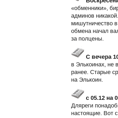
Воскресени
«обменники», бир
админов никакой.
мишутничество в 
обмена начал вал
за полцены.
С вечера 10
в Элькоинах, не 
ранее. Старые с
на Элькоин.
с 05.12 на 0
Дляреги понадоб
настоящие. Вот с