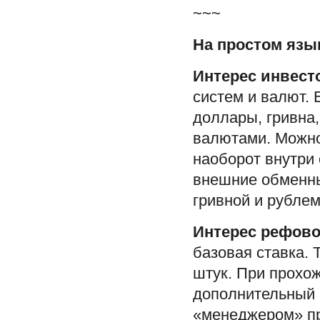
~~~
На простом язык
Интерес инвест
систем и валют.
доллары, гривна,
валютами. Можно
наоборот внутри
внешние обменн
гривной и рублем
Интерес рефов
базовая ставка. 
штук. При прохо
дополнительный 
«менеджером» пр