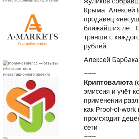
жуликов собравш
Крыма Алексей Б
продавец «несущ
ближайших лет. 
транши с каждог
рублей.
Алексей Барбака
~~~
Криптовалюта
(
эмиссия и учёт 
применении разл
как Proof-of-wor
происходит деце
сети
~~~