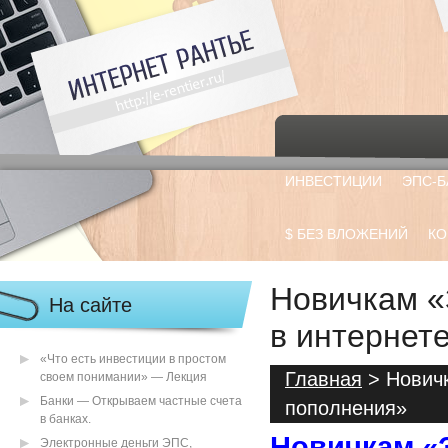
ИНВЕСТИЦИИ
ЭПС-Б
$ БЕЗ ВЛОЖЕНИЙ
КО
Новичкам «
На сайте
в интернет
«Что есть инвестиции в простом
Главная
> Новичк
своем понимании» — Лекция
Банки — Открываем частные счета
пополнения»
в банках.
Новичкам «
Электронные деньги ЭПС,