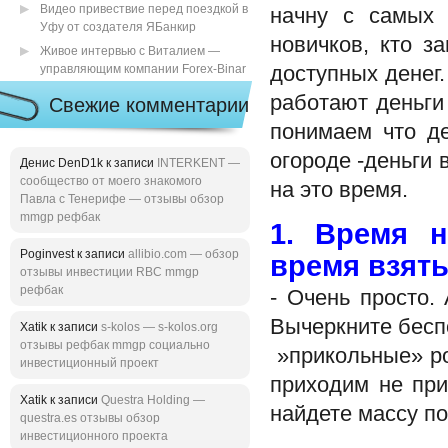
Видео привествие перед поездкой в
начну с самых 
Уфу от создателя ЯБанкир
новичков, кто з
Живое интервью с Виталием —
управляющим компании Forex-Binar
доступных денег.
работают деньги
Свежие комментарии
понимаем что де
огороде -деньги 
Денис DenD1k к записи
INTERKENT —
сообщество от моего знакомого
на это время.
Павла с Тенерифе — отзывы обзор
mmgp рефбак
1. Время н
Poginvest к записи
allibio.com — обзор
время взят
отзывы инвестиции RBC mmgp
рефбак
- Очень просто.
Вычеркните бесп
Xatik к записи
s-kolos — s-kolos.org
отзывы рефбак mmgp социально
»прикольные» ро
инвестиционный проект
приходим не при
Xatik к записи
Questra Holding —
найдете массу по
questra.es отзывы обзор
инвестиционного проекта