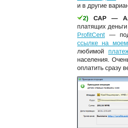
и в другие вариа
2)
САР — Ал
платящих деньги
ProfitCent
— подр
ссылке на моем
любимой
плате
населения. Очен
оплатить сразу ве