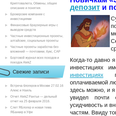
Криптовалюта, Обмены, общее
депозит
и п
описание и понятия.
Брокерские компании с
С
инвестициями
п
Финансовые браузерные игры с
выводом средств
м
Частные инвестиционные проекты,
С
алтайские, социальные проекты
Частные проекты заработка без
с
вложений — почтовики, букс, САР
Бортовой журнал всех походов и
Когда-то давно я
поездок AlekZ
инвестициях им
Свежие записи
инвестициях
по
оплачиваемой лю
Встреча блогеров в Москве 27.02.16
здесь можно, и я
Алекс и Наиль
увидел почти 
Отчет AlekZ Рантье — дельный
отчет на 25 февраля 2016.
усидчивость и вн
Слет ЯБлогер и новая тема
частям. Ввиду то
ЯБанкир в Уфе