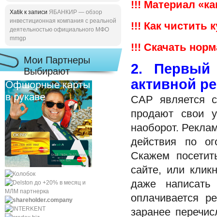
!!! Материал «к
Xatik к записи
ЯБАНКИР — обзор
инвестиционная компания с реальной
!!! Как чистить 
деятельностью официального МФО
mmgp
!!! Скачать но
Мои Партнеры
2. Первый
Выбирают
активной р
САР является с
продают свои у
наоборот. Рекла
действия по о
Скажем посетит
сайте, или клик
даже написать
оплачивается р
заранее перечис