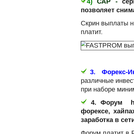
4)
САР -
се
позволяет сним
Скрин выплаты н
платит.
3.
Форекс-И
различные инвес
при наборе мин
4. Форум http
форексе, хайпа
заработка в сети
Форум платит в P