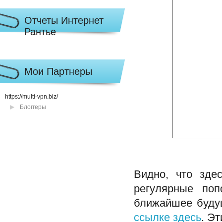
Отчеты Интернет
Рантье
Мои Партнеры
https://multi-vpn.biz/
Блоггеры
Видно, что зде
регулярные попо
ближайшее будущ
ссылке здесь
. Э