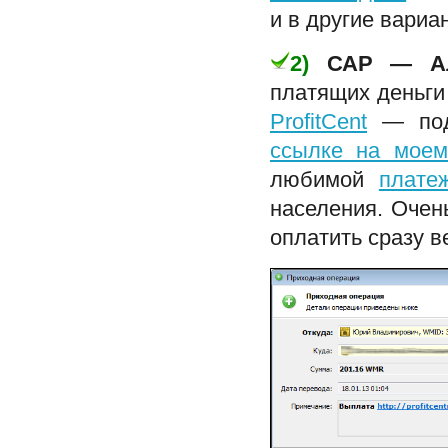
и в другие вариа
2)
САР — Ал
платящих деньги
ProfitCent
— подр
ссылке на моем
любимой
плате
населения. Очен
оплатить сразу ве