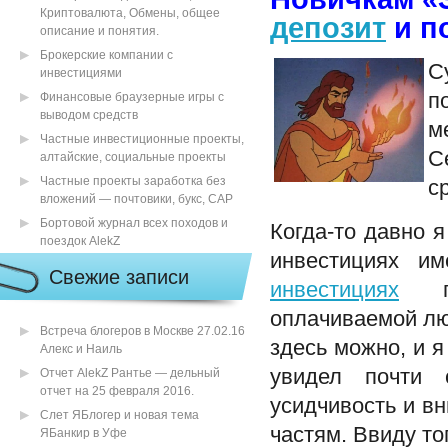
Криптовалюта, Обмены, общее
депозит
и п
описание и понятия.
Брокерские компании с
С
инвестициями
п
Финансовые браузерные игры с
выводом средств
м
Частные инвестиционные проекты,
С
алтайские, социальные проекты
Частные проекты заработка без
с
вложений — почтовики, букс, САР
Бортовой журнал всех походов и
Когда-то давно я
поездок AlekZ
инвестициях им
Свежие записи
инвестициях
по
оплачиваемой лю
Встреча блогеров в Москве 27.02.16
здесь можно, и я
Алекс и Наиль
увидел почти 
Отчет AlekZ Рантье — дельный
отчет на 25 февраля 2016.
усидчивость и вн
Слет ЯБлогер и новая тема
частям. Ввиду то
ЯБанкир в Уфе