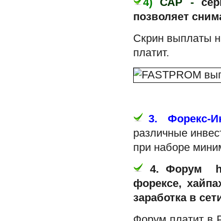
4)
САР -
се
позволяет сним
Скрин выплаты н
платит.
3.
Форекс-И
различные инвес
при наборе мин
4. Форум http
форексе, хайпа
заработка в сети
Форум платит в P