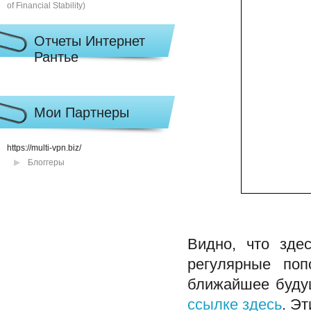
Отчеты Интернет
Рантье
Мои Партнеры
https://multi-vpn.biz/
Блоггеры
Видно, что зде
регулярные попо
ближайшее будущ
ссылке здесь
. Э