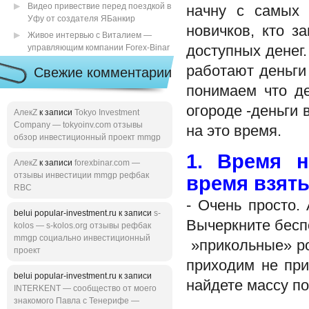
Видео привествие перед поездкой в
начну с самых 
Уфу от создателя ЯБанкир
новичков, кто з
Живое интервью с Виталием —
управляющим компании Forex-Binar
доступных денег.
работают деньги
Свежие комментарии
понимаем что де
огороде -деньги 
АлекZ
к записи
Tokyo Investment
Company — tokyoinv.com отзывы
на это время.
обзор инвестиционный проект mmgp
1. Время н
АлекZ
к записи
forexbinar.com —
отзывы инвестиции mmgp рефбак
время взят
RBC
- Очень просто.
belui popular-investment.ru к записи
s-
Вычеркните бесп
kolos — s-kolos.org отзывы рефбак
mmgp социально инвестиционный
»прикольные» ро
проект
приходим не при
belui popular-investment.ru к записи
найдете массу по
INTERKENT — сообщество от моего
знакомого Павла с Тенерифе —