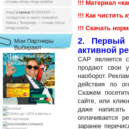
!!! Материал «к
отзывы обзор mmgp рефбак
АлекZ
к записи
INTERKENT —
!!! Как чистить 
сообщество от моего знакомого
Павла с Тенерифе — отзывы обзор
!!! Скачать но
mmgp рефбак
2. Первый
Мои Партнеры
Выбирают
активной р
САР является с
продают свои у
наоборот. Рекла
действия по о
Скажем посетит
сайте, или клик
даже написать
оплачивается р
заранее перечис