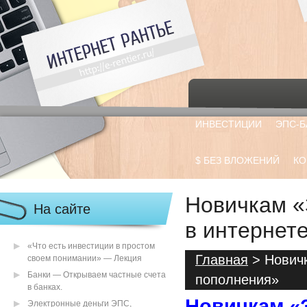
ИНВЕСТИЦИИ
ЭПС-Б
$ БЕЗ ВЛОЖЕНИЙ
КО
Новичкам «
На сайте
в интернет
«Что есть инвестиции в простом
Главная
> Новичк
своем понимании» — Лекция
Банки — Открываем частные счета
пополнения»
в банках.
Новичкам «
Электронные деньги ЭПС,