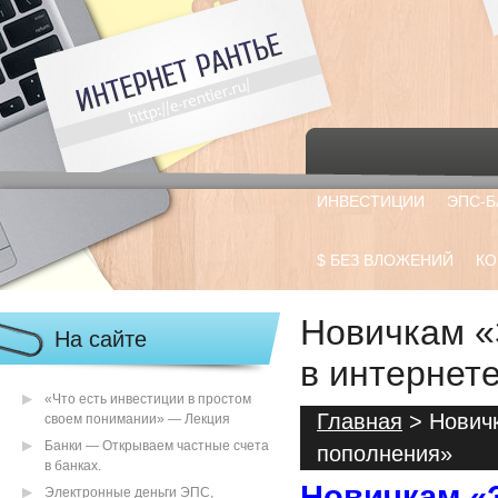
ИНВЕСТИЦИИ
ЭПС-Б
$ БЕЗ ВЛОЖЕНИЙ
КО
Новичкам «
На сайте
в интернет
«Что есть инвестиции в простом
Главная
> Новичк
своем понимании» — Лекция
Банки — Открываем частные счета
пополнения»
в банках.
Новичкам «
Электронные деньги ЭПС,