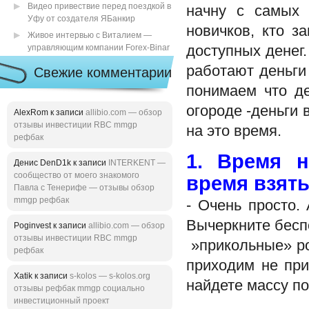
Видео привествие перед поездкой в
начну с самых 
Уфу от создателя ЯБанкир
новичков, кто з
Живое интервью с Виталием —
управляющим компании Forex-Binar
доступных денег.
работают деньги
Свежие комментарии
понимаем что де
огороде -деньги 
AlexRom к записи
allibio.com — обзор
отзывы инвестиции RBC mmgp
на это время.
рефбак
1. Время н
Денис DenD1k к записи
INTERKENT —
сообщество от моего знакомого
время взят
Павла с Тенерифе — отзывы обзор
mmgp рефбак
- Очень просто.
Вычеркните бесп
Poginvest к записи
allibio.com — обзор
отзывы инвестиции RBC mmgp
»прикольные» ро
рефбак
приходим не при
Xatik к записи
s-kolos — s-kolos.org
найдете массу по
отзывы рефбак mmgp социально
инвестиционный проект