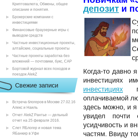
Криптовалюта, Обмены, общее
депозит
и п
описание и понятия.
Брокерские компании с
С
инвестициями
п
Финансовые браузерные игры с
выводом средств
м
Частные инвестиционные проекты,
С
алтайские, социальные проекты
Частные проекты заработка без
с
вложений — почтовики, букс, САР
Бортовой журнал всех походов и
Когда-то давно я
поездок AlekZ
инвестициях им
Свежие записи
инвестициях
по
оплачиваемой лю
Встреча блогеров в Москве 27.02.16
здесь можно, и я
Алекс и Наиль
увидел почти 
Отчет AlekZ Рантье — дельный
отчет на 25 февраля 2016.
усидчивость и вн
Слет ЯБлогер и новая тема
частям. Ввиду то
ЯБанкир в Уфе