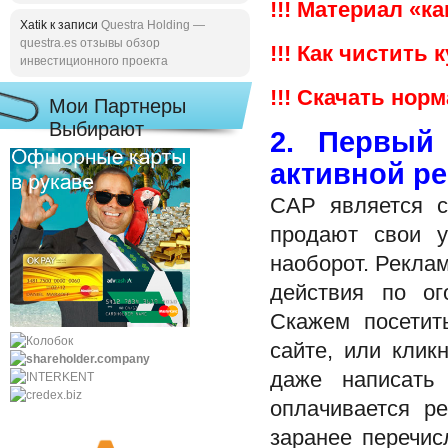
!!! Материал «к
Xatik к записи
Questra Holding —
questra.es отзывы обзор
!!! Как чистить 
инвестиционного проекта
!!! Скачать но
Мои Партнеры
Выбирают
2. Первый
активной р
САР является с
продают свои у
наоборот. Рекла
действия по о
Скажем посетит
сайте, или клик
даже написать
оплачивается р
заранее перечис