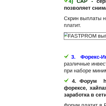
4)
САР -
се
позволяет сним
Скрин выплаты н
платит.
3.
Форекс-И
различные инвес
при наборе мин
4. Форум http
форексе, хайпа
заработка в сети
Форум платит в P