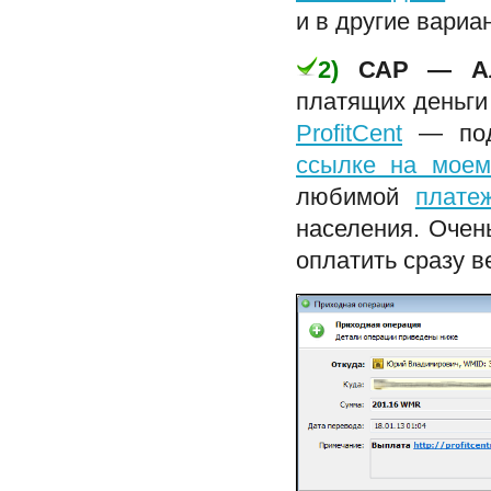
и в другие вариа
2)
САР — Ал
платящих деньги
ProfitCent
— подр
ссылке на моем
любимой
плате
населения. Очен
оплатить сразу ве