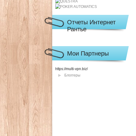
Отчеты Интернет
Рантье
Мои Партнеры
https://multi-vpn.biz/
Блоггеры