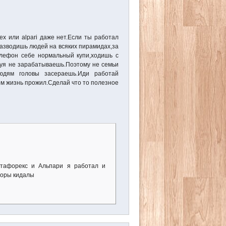
rex или alpari даже нет.Если ты работал
 разводишь людей на всяких пирамидах,за
елефон себе нормальный купи,ходишь с
уя не зарабатываешь.Поэтому не семьи
людям головы засераешь.Иди работай
ом жизнь прожил.Сделай что то полезное
стафорекс и Альпари я работал и
торы кидалы