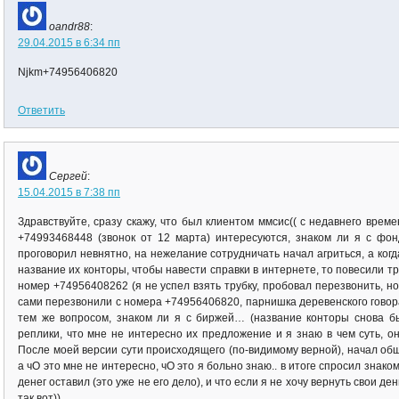
oandr88
:
29.04.2015 в 6:34 пп
Njkm+74956406820
Ответить
Сергей
:
15.04.2015 в 7:38 пп
Здравствуйте, сразу скажу, что был клиентом ммсис(( с недавнего врем
+74993468448 (звонок от 12 марта) интересуются, знаком ли я с фон
проговорил невнятно, на нежелание сотрудничать начал агриться, а когд
название их конторы, чтобы навести справки в интернете, то повесили тр
номер +74956408262 (я не успел взять трубку, пробовал перезвонить, н
сами перезвонили с номера +74956406820, парнишка деревенского говора
тем же вопросом, знаком ли я с биржей… (название конторы снова б
реплики, что мне не интересно их предложение и я знаю в чем суть, о
После моей версии сути происходящего (по-видимому верной), начал обще
а чО это мне не интересно, чО это я больно знаю.. в итоге спросил знаком 
денег оставил (это уже не его дело), и что если я не хочу вернуть свои деньг
так вот))