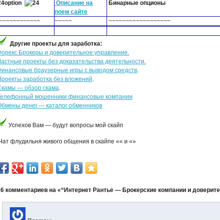
24option
Описание на
Бинарные опционы
поем сайте
~~~~~~~~~~~~
~~~~~
~~~~~~~~~~~~~~~~~~
Другие проекты для заработка:
Форекс Брокеры и доверительное управление.
Частные проекты без доказательства деятельности.
Финансовые браузерные игры с выводом средств
.
Проекты заработка без вложений
.
Скамы — обзор скама
.
Телефонный мошенники финансовые компании
Обмены денег — каталог обменников
Успехов Вам — будут вопросы мой скайп
Чат флудильня живого общения в скайпе «
« и «
»
16 комментариев на «“Интернет Рантье — Брокерские компании и доверит