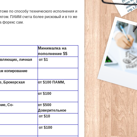
оже по способу технического исполнения и
ктом. ПАММ счета более рисковый и в то же
а форекс сам.
Минималка на
пополнение $$
авляющих, личная
от $1
ам копирование
е, Брокерская
от $100 ПАММ,
от $100
ие, Со-
от $500
Доверительное
от $10
от $100