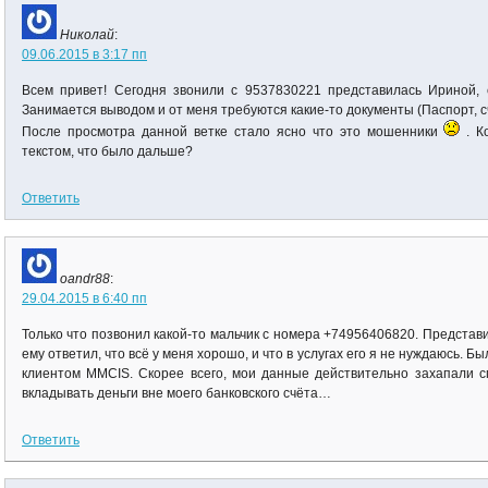
Николай
:
09.06.2015 в 3:17 пп
Всем привет! Сегодня звонили с 9537830221 представилась Ириной, с
Занимается выводом и от меня требуются какие-то документы (Паспорт, сче
После просмотра данной ветке стало ясно что это мошенники
. К
текстом, что было дальше?
Ответить
oandr88
:
29.04.2015 в 6:40 пп
Только что позвонил какой-то мальчик с номера +74956406820. Представи
ему ответил, что всё у меня хорошо, и что в услугах его я не нуждаюсь. 
клиентом MMCIS. Скорее всего, мои данные действительно захапали 
вкладывать деньги вне моего банковского счёта…
Ответить