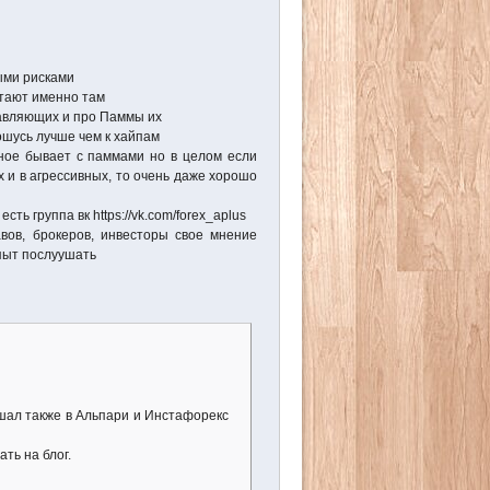
ыми рисками
отают именно там
равляющих и про Паммы их
ошусь лучше чем к хайпам
ное бывает с паммами но в целом если
х и в агрессивных, то очень даже хорошо
ть группа вк https://vk.com/forex_aplus
вов, брокеров, инвесторы свое мнение
пыт послуушать
ышал также в Альпари и Инстафорекс
ть на блог.