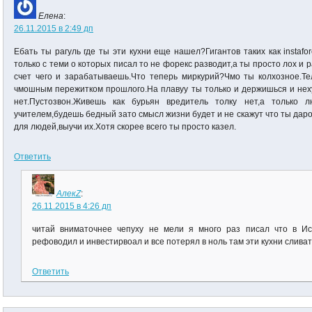
Елена
:
26.11.2015 в 2:49 дп
Ебать ты рагуль где ты эти кухни еще нашел?Гигантов таких как instafo
только с теми о которых писал то не форекс разводит,а ты просто лох и
счет чего и зарабатываешь.Что теперь миркурий?Чмо ты колхозное.Т
чмошным пережитком прошлого.На плавуу ты только и держишься и нех
нет.Пустозвон.Живешь как бурьян вредитель толку нет,а только 
учителем,будешь бедный зато смысл жизни будет и не скажут что ты дар
для людей,выучи их.Хотя скорее всего ты просто казел.
Ответить
АлекZ
:
26.11.2015 в 4:26 дп
читай вниматочнее чепуху не мели я много раз писал что в И
рефоводил и инвестирвоал и все потерял в ноль там эти кухни слива
Ответить