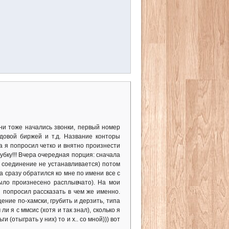
ени тоже начались звонки, первый номер
довой биржей и т.д. Название конторы
а я попросил четко и внятно произнести
убку!!! Вчера очередная порция: сначала
о соединение не устанавливается) потом
 сразу обратился ко мне по имени все с
ыло произнесено расплывчато). На мои
н попросил рассказать в чем же именно.
ние по-хамски, грубить и дерзить, типа
ли я с ммсис (хотя и так знал), сколько я
и (отыграть у них) то и х.. со мной))) вот