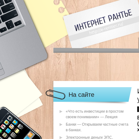
На сайте
«Что есть инвестиции в простом
своем понимании» — Лекция
Банки — Открываем частные счета
в банках.
Электронные деньги ЭПС,