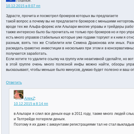
Платон
:
10.12.2015 в 8:07 пп
Здрасте, прочита и посмотрел брокеров которых вы предлагаете
такой вопрос а почему вы не предлагаете брокеров с меньшими неторгов
вроде тех же Альфа-форекс или Альпари многие управы и трейдеры раб
также интересно было бы прочитать не только про брокеров но и про уп
есть много управов стабильных которые уже годами торгуют и к ним я отн
разным, взять тех же Стабилити или Семена Драконова или иных. Раз
раскидать грамотно инвестиции в нескольких при этом и в консервативны
получается заработать.
Если хотите то удалите ссылку на группу или неактивной сделайте, но вот ес
в этой группе очень много полезной инфы можно найти, обзоры упра
высказывают, чтобы меньше было минусов, думаю будет полезно и ваш о
Ответить
АлекZ
:
10.12.2015 в 8:14 пп
в Альпари я слил все деньги еще в 2011 году, также много людей сл
и Телтрейде потеряли деньги.
Поэтому я их даже с аккаунтами регистрациями тал не стал выкладыва