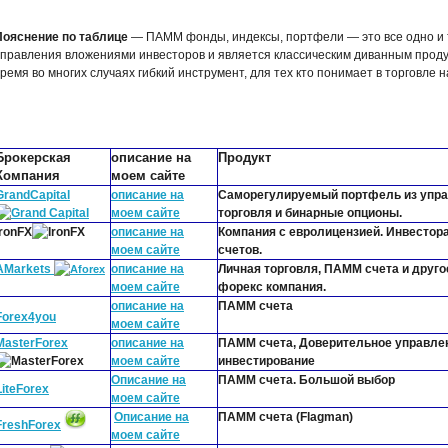
Пояснение по таблице
— ПАММ фонды, индексы, портфели — это все одно и т
управления вложениями инвесторов и является классическим диванным проду
ремя во многих случаях гибкий инструмент, для тех кто понимает в торговле н
Брокерская
описание на
Продукт
Компания
моем сайте
GrandCapital
описание на
Саморегулируемый портфель из упр
моем сайте
торговля и бинарные опционы.
IronFX
описание на
Компания с евролицензией. Инвестор
моем сайте
счетов.
AMarkets
описание на
Личная торговля, ПАММ счета и друго
моем сайте
форекс компания.
описание на
ПАММ счета
Forex4you
моем сайте
MasterForex
описание на
ПАММ счета, Доверительное управлен
моем сайте
инвестирование
Описание на
ПАММ счета. Большой выбор
LiteForex
моем сайте
Описание на
ПАММ счета (Flagman)
FreshForex
моем сайте