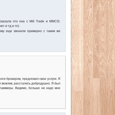
казала что она с Mill Trade и MMCIS.
т и тд и тп).
ому еще звонили примерно с таким же
лся брокером, предложил свои услуги. Я
Был вежлив, расстались добродушно. Я был
спаммеры. Видимо, больше не надо мне