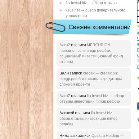
fin-invest.biz — обзор отзывы
xsus.net — обзор доверительного
управления
Свежие комментарии
АлекZ
к записи
MERCURION —
mercurion.com mmgp рефбак
социальный инвестиционный фонд
отзывы
Вал к записи
credex — credex.biz
mmgp рефбак отзывы о кредитном
сложном проекте
АлекZ
к записи
fin-invest.biz — обзор
отзывы инвестиции mmgp рефбак
Алексей к записи
fin-invest.biz —
обзор отзывы инвестиции mmgp
рефбак
Николай к записи
Questra Holding —