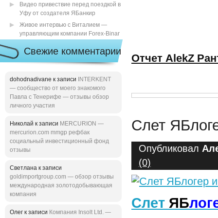
Видео привествие перед поездкой в
Уфу от создателя ЯБанкир
Живое интервью с Виталием —
управляющим компании Forex-Binar
Свежие комментарии
Отчет AlekZ Ра
dohodnadivane к записи
INTERKENT
— сообщество от моего знакомого
Павла с Тенерифе — отзывы обзор
личного участия
Слет ЯБлоге
Николай к записи
MERCURION —
mercurion.com mmgp рефбак
социальный инвестиционный фонд
Опубликовал
Ал
отзывы
(0)
Светлана к записи
goldimportgroup.com — обзор отзывы
международная золотодобывающая
компания
Слет
ЯБ
л
ог
Олег к записи
Компания Insolt Ltd. —