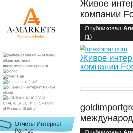
Живое инте
компании Fo
Опубликовал
Ал
(1)
Живое интер
компании For
goldimportg
международ
Отчеты Интернет
Рантье
Опубликовал
Ал