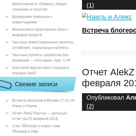
Криптовалюта, Обмены, общее
(1)
описание и понятия.
Брокерские компании с
инвестициями
Встреча блогеро
Финансовые браузерные игры с
выводом средств
Частные инвестиционные проекты,
алтайские, социальные проекты
Частные проекты заработка без
вложений — почтовики, букс, САР
Бортовой журнал всех походов и
Отчет AlekZ
поездок AlekZ
февраля 20
Свежие записи
Опубликовал
Ал
Встреча блогеров в Москве 27.02.16
(2)
Алекс и Наиль
Отчет AlekZ Рантье — дельный
отчет на 25 февраля 2016.
Слет ЯБлогер и новая тема
ЯБанкир в Уфе