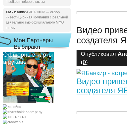
insolt.com обзор отзывы
Xatik к записи
ЯБАНКИР — обзор
инвестиционная компания с реальной
деятельностью официального МФО
Видео приве
mmgp
создателя 
Мои Партнеры
Выбирают
Опубликовал
Ал
(0)
Видео привет
создателя Я