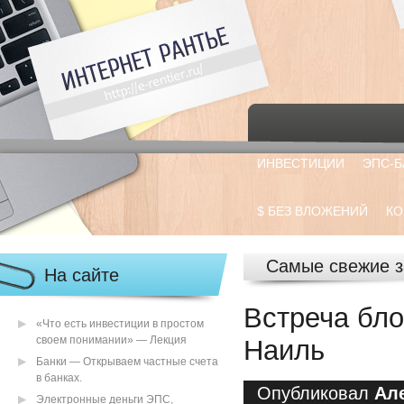
ИНВЕСТИЦИИ
ЭПС-Б
$ БЕЗ ВЛОЖЕНИЙ
КО
Самые свежие з
На сайте
Встреча бло
«Что есть инвестиции в простом
своем понимании» — Лекция
Наиль
Банки — Открываем частные счета
в банках.
Опубликовал
Ал
Электронные деньги ЭПС,