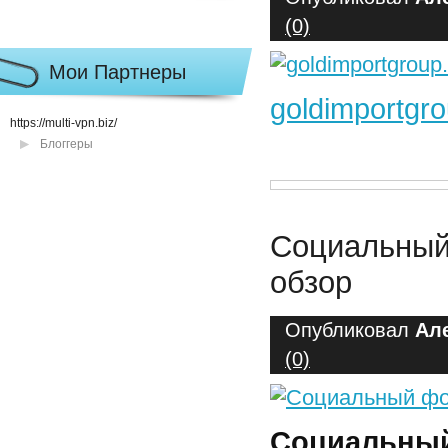
(0)
Мои Партнеры
goldimportgr
https://multi-vpn.biz/
Блоггеры
Социальный
обзор
Опубликовал
Ал
(0)
Социальный