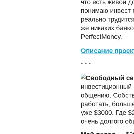
что есть живой д
понимаю инвест п
реально трудитс
же никаких банко
PerfectMoney.
Описание проект
~~~
инвестиционный 
общению. Собстве
работать, больше
уже $3000. Где $
очень долгого об