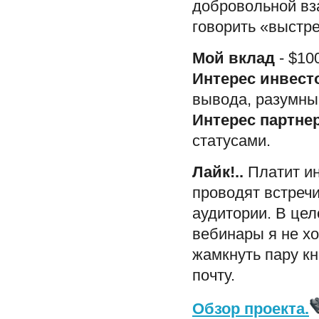
добровольной вз
говорить «выстр
Мой вклад
- $10
Интерес инвест
вывода, разумный
Интерес партне
статусами.
Лайк!..
Платит ин
проводят встреч
аудитории. В це
вебинары я не хо
жамкнуть пару кн
почту.
Обзор проекта.