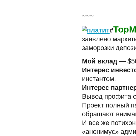
~~~
TopM
#
заявлено маркети
заморозки депози
Мой вклад
— $5
Интерес инвест
инстантом.
Интерес партне
Вывод профита с 
Проект полный п
обращают внимани
И все же потихон
«анонимус» адми