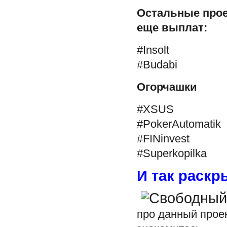
Остальные проек
еще выплат:
#Insolt
#Budabi
Огорчашки
#XSUS
#PokerAutomatik
#FINinvest
#Superkopilka
И так раскр
про данный проек