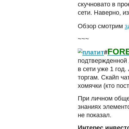
скучновато в про
сети. Наверно, и
Обзор смотрим
з
~~~
FOR
#
подтвержденной 
в сети уже 1 год.
торгам. Скайп ча
хомячки (кто пос
При личном обще
знаниях элементо
не показал.
Интерес инвест