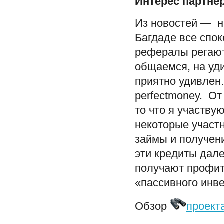
Интерес партне
Из новостей — н
Багдаде все спок
рефералы регают
общаемся, на уд
приятно удивлен
perfectmoney. От
то что я участву
некоторые участ
займы и получени
эти кредиты дале
получают профит
«пассивного инв
Обзор
проект