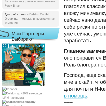
Виталием — управляющим компании
глаголил классик
Forex-Binar
вложу минималку
Дмитрий к записи
Delston Capital
Group Inc. — отзывы инвестиционная
сейчас явно дел
компания
себе риски по от
Мои Партнеры
уже сейчас, уме
Выбирают
заработать.
Главное замеча
оно понравится В
Роль блогера пок
Господа, еще ска
мне в скайп, что
для почты и
H-ke
в помощь
.
~~~