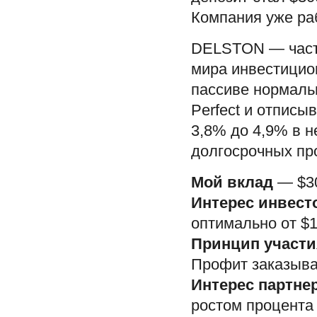
Компания уже раб
DELSTON — час
мира инвестицио
пассиве нормаль
Perfect и отписы
3,8% до 4,9% в н
долгосрочных пр
Мой вклад
— $3
Интерес инвесто
оптимально от $1
Принцип участи
Профит заказыва
Интерес партне
ростом процента 