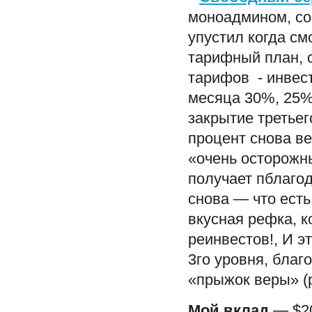
моноадмином, со
упустил когда см
тарифный план, 
тарифов - инвес
месяца 30%, 25%
закрытие третьег
процент снова ве
«очень осторожн
получает пблагод
снова — что есть
вкусная рефка, к
реинвестов!, И э
3го уровня, благ
«прыжок веры» (
Мой вклад
— $20