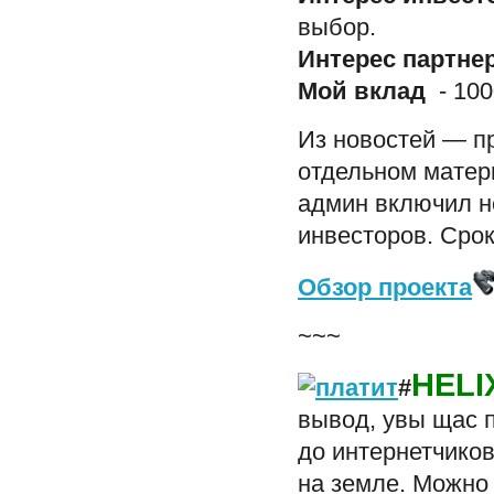
выбор.
Интерес партне
Мой вклад
- 100
Из новостей — п
отдельном мате
админ включил н
инвесторов. Срок
Обзор проекта
~~~
HELI
#
вывод, увы щас п
до интернетчиков
на земле. Можно