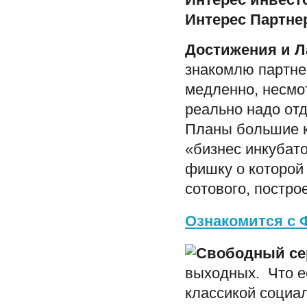
Интерес инвест
Интерес Партне
Достижения и Л
знакомлю партне
медленно, несмо
реально надо отд
Планы большие ка
«бизнес инкубато
фишку о которой 
сотового, постро
Ознакомится с
выходных. Что е
классикой социа