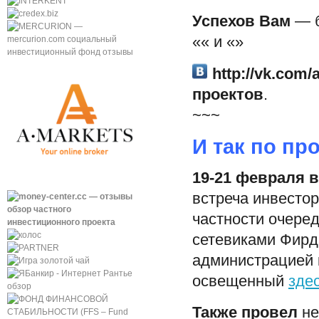
Успехов Вам
— б
«
« и «
»
http://vk.com/
проектов
.
~~~
И так по пр
19-21 февраля 
встреча инвесто
частности очеред
сетевиками Фирд
администрацией
освещенный
зде
Также провел
не