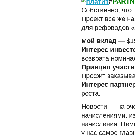
#
PARTN
Собственно, что 
Проект все же н
для рефоводов «
Мой вклад
— $15
Интерес инвест
возврата номина
Принцип участи
Профит заказыва
Интерес партне
роста.
Новости — на оч
начислениями, из
начисления. Немн
у нас самое глав