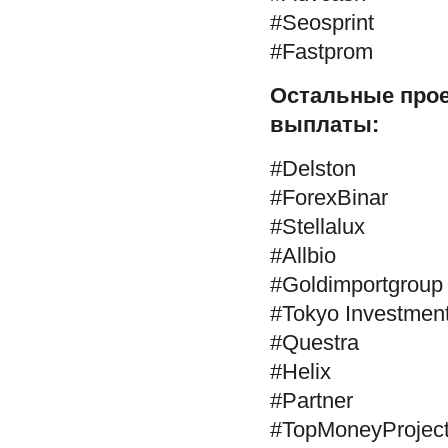
#Seosprint
#Fastprom
Остальные прое
выплаты:
#Delston
#ForexBinar
#Stellalux
#Allbio
#Goldimportgroup
#Tokyo Investme
#Questra
#Helix
#Partner
#TopMoneyProjec