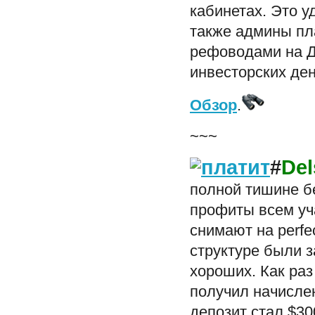
кабинетах. Это у
также админы пла
рефоводами на Ду
инвесторских ден
Обзор
.
~~~
#
Del
полной тишине б
профиты всем уч
снимают на perfe
структуре были 
хороших. Как раз
получил начисле
депозит стал $30