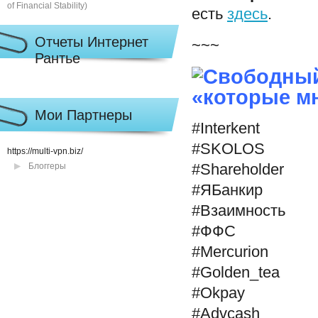
есть
здесь
.
Отчеты Интернет
~~~
Рантье
«которые м
Мои Партнеры
#Interkent
#SKOLOS
https://multi-vpn.biz/
Блоггеры
#Shareholder
#ЯБанкир
#Взаимность
#ФФС
#Mercurion
#Golden_tea
#Okpay
#Advcash