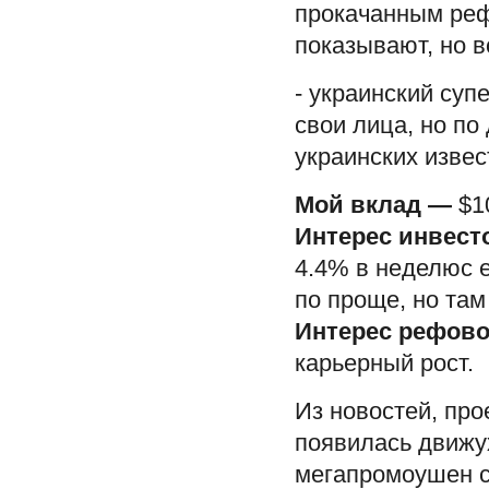
прокачанным реф
показывают, но 
- украинский суп
свои лица, но по
украинских изве
Мой вклад
—
$1
Интерес инвесто
4.4% в неделюс 
по проще, но там
Интерес рефов
карьерный рост.
Из новостей, про
появилась движух
мегапромоушен с