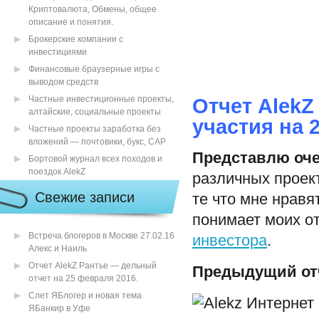
Криптовалюта, Обмены, общее
описание и понятия.
Брокерские компании с
инвестициями
Финансовые браузерные игры с
выводом средств
Частные инвестиционные проекты,
Отчет AlekZ
алтайские, социальные проекты
участия на 
Частные проекты заработка без
вложений — почтовики, букс, САР
Представлю оче
Бортовой журнал всех походов и
поездок AlekZ
различных проек
Свежие записи
те что мне нравя
понимает моих от
Встреча блогеров в Москве 27.02.16
инвестора
.
Алекс и Наиль
Отчет AlekZ Рантье — дельный
Предыдущий отч
отчет на 25 февраля 2016.
Слет ЯБлогер и новая тема
ЯБанкир в Уфе