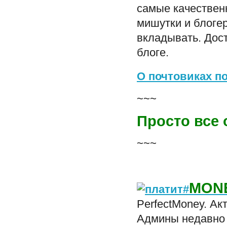
самые качествен
мишутки и блогер
вкладывать. Дост
блоге.
О почтовиках п
~~~
Просто все
~~~
MON
#
PerfectMoney. Ак
Админы недавно 