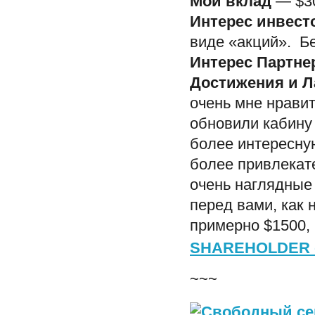
Мой вклад
— $30
Интерес инвест
виде «акций». Б
Интерес Партне
Достижения и Л
очень мне нравит
обновили кабину
более интересну
более привлекате
очень наглядные
перед вами, как 
примерно $1500, 
SHAREHOLDER 
~~~