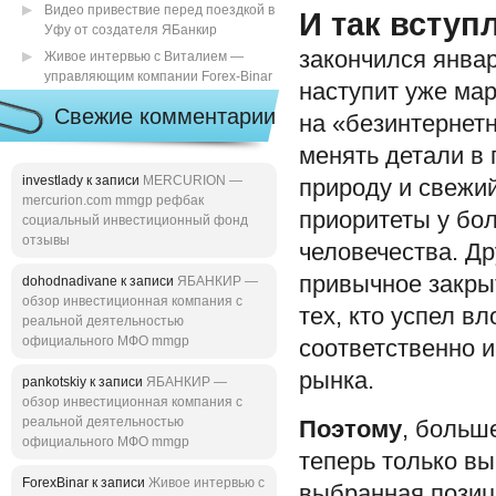
Видео привествие перед поездкой в
И так вступ
Уфу от создателя ЯБанкир
закончился январ
Живое интервью с Виталием —
управляющим компании Forex-Binar
наступит уже мар
Свежие комментарии
на «безинтернетн
менять детали в 
investlady к записи
MERCURION —
природу и свежий
mercurion.com mmgp рефбак
приоритеты у бо
социальный инвестиционный фонд
отзывы
человечества. Др
привычное закры
dohodnadivane к записи
ЯБАНКИР —
обзор инвестиционная компания с
тех, кто успел в
реальной деятельностью
официального МФО mmgp
соответственно и
рынка.
pankotskiy к записи
ЯБАНКИР —
обзор инвестиционная компания с
реальной деятельностью
Поэтому
, больш
официального МФО mmgp
теперь только в
ForexBinar к записи
Живое интервью с
выбранная позици