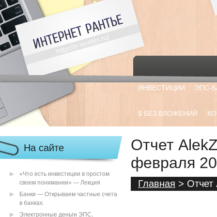
ИНВЕСТИЦИИ
ЭПС-Б
$ БЕЗ ВЛОЖЕНИЙ
КО
Отчет Alek
На сайте
февраля 20
«Что есть инвестиции в простом
Главная
> Отчет 
своем понимании» — Лекция
Банки — Открываем частные счета
в банках.
Электронные деньги ЭПС,