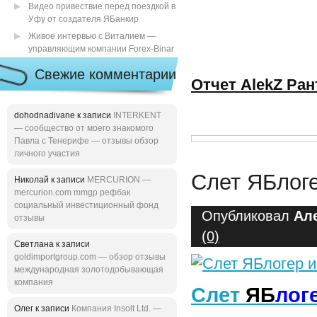
Видео привествие перед поездкой в
Уфу от создателя ЯБанкир
Живое интервью с Виталием —
управляющим компании Forex-Binar
Свежие комментарии
Отчет AlekZ Ра
dohodnadivane к записи
INTERKENT
— сообщество от моего знакомого
Павла с Тенерифе — отзывы обзор
личного участия
Слет ЯБлоге
Николай к записи
MERCURION —
mercurion.com mmgp рефбак
социальный инвестиционный фонд
Опубликовал
Ал
отзывы
(0)
Светлана к записи
goldimportgroup.com — обзор отзывы
международная золотодобывающая
компания
Слет
ЯБ
л
ог
Олег к записи
Компания Insolt Ltd. —