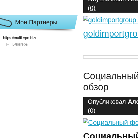
(0)
Мои Партнеры
goldimportgr
https://multi-vpn.biz/
Блоггеры
Социальный
обзор
Опубликовал
Ал
(0)
Социальный