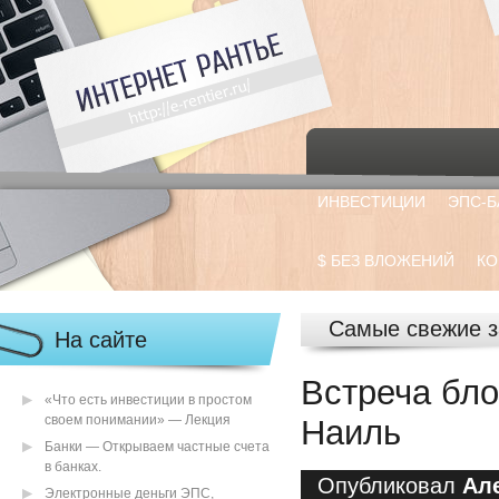
ИНВЕСТИЦИИ
ЭПС-Б
$ БЕЗ ВЛОЖЕНИЙ
КО
Самые свежие з
На сайте
Встреча бло
«Что есть инвестиции в простом
своем понимании» — Лекция
Наиль
Банки — Открываем частные счета
в банках.
Опубликовал
Ал
Электронные деньги ЭПС,