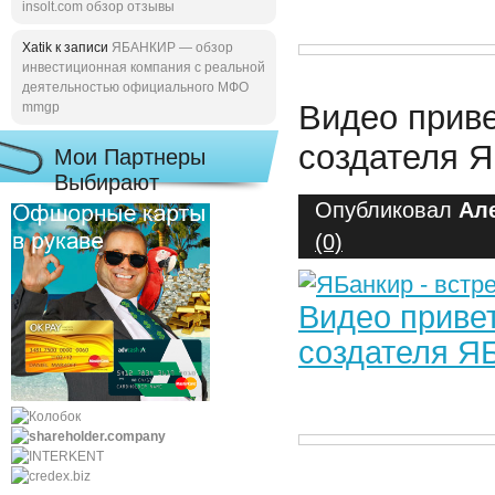
insolt.com обзор отзывы
Xatik к записи
ЯБАНКИР — обзор
инвестиционная компания с реальной
деятельностью официального МФО
Видео приве
mmgp
создателя 
Мои Партнеры
Выбирают
Опубликовал
Ал
(0)
Видео привет
создателя Я