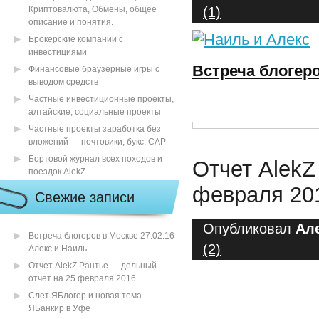
Криптовалюта, Обмены, общее
(1)
описание и понятия.
Брокерские компании с
инвестициями
Встреча блогеро
Финансовые браузерные игры с
выводом средств
Частные инвестиционные проекты,
алтайские, социальные проекты
Частные проекты заработка без
вложений — почтовики, букс, САР
Бортовой журнал всех походов и
Отчет AlekZ
поездок AlekZ
февраля 20
Свежие записи
Опубликовал
Ал
Встреча блогеров в Москве 27.02.16
(2)
Алекс и Наиль
Отчет AlekZ Рантье — дельный
отчет на 25 февраля 2016.
Слет ЯБлогер и новая тема
ЯБанкир в Уфе