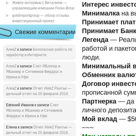
Живое интервью с Виталием —
Интерес инвест
управляющим компании Forex-Binar
Минималка
на в
goldimportgroup — обзор отзывы
Принимает пла
инвестиционный проект
Принимает Бан
Свежие комментарии
Легенда
— Реаль
работой и пакет
АлекZ
к записи
Безопасная работа по
заработку в Интернете.
люди.
Минимальный в
АлекZ
к записи
Слет ЯБлогер и
ЯБанкир и Сетевиков Фирдаус и
Обменник валю
Ирина в Уфе
Договор инвест
АлекZ
к записи
Отчет AlekZ Рантье —
прописанной сум
дельный отчет на 25 февраля 2016.
Партнерка
— да 
Евгений Иванов к записи
Слет
личного депозита
ЯБлогер и ЯБанкир и Сетевиков
Фирдаус и Ирина в Уфе
Мой вклад
— $50
~~~
Елена к записи
Отчет AlekZ Рантье —
дельный отчет на 25 февраля 2016.