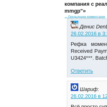
компания с ре
mmgp”»
← Предыдущие комментарии
Денис Den
26.02.2016 в 3
Рефка момент
Received Paym
U3424***. Batc
Ответить
Шариф
:
26.02.2016 в 1
Всё просто суп