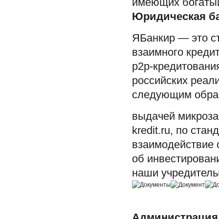
имеющих богатый 
Юридическая ба
Я
Банкир — это с
взаимного креди
p2p-кредитовани
российских реал
следующим обра
выдачей микроза
kredit.ru, по ст
взаимодействие 
об инвестирован
наши учредитель
Администрация 