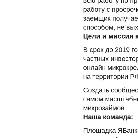
всю работу по п
работу с просро
заемщик получае
способом, не вы
Цели и миссия 
В срок до 2019 
частных инвестор
онлайн микрокре
на территории Р
Создать сообщес
самом масштабно
микрозаймов.
Наша команда:
Площадка
Я
Банк