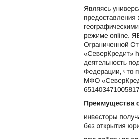
Являясь универ
предоставления 
географическими
режиме online.
Я
Ограниченной От
«СеверКредит» htt
деятельность по
Федерации, что 
МФО «СеверКреди
651403471005817 
Преимущества 
инвесторы получ
без открытия юр