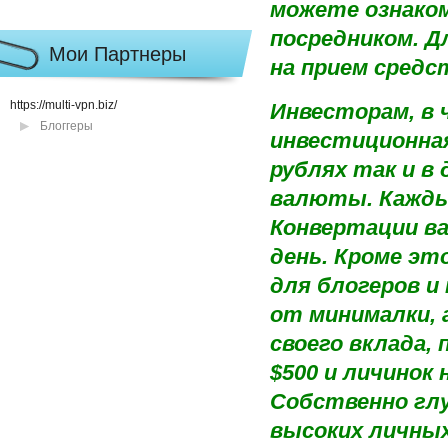
можете ознако
посредником. 
Мои Партнеры
на прием средс
https://multi-vpn.biz/
Инвесторам, в 
Блоггеры
инвестиционная
рублях так и в
валюты. Кажды
Конвертации в
день. Кроме эт
для блогеров и
от минималки, 
своего вклада,
$500 и личинок 
Собственно глу
высоких личных