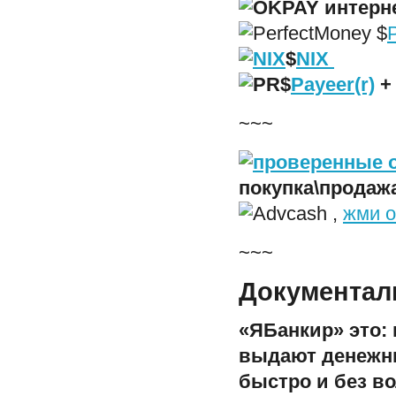
$
$
NIX
$
Payeer(r)
~~~
покупка\прода
,
жми о
~~~
Документал
«ЯБанкир» это:
выдают денежны
быстро и без в