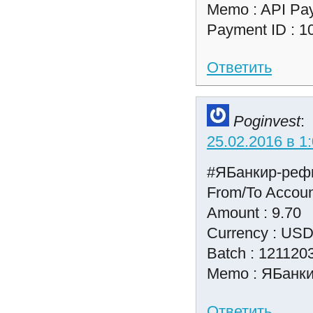
Memo : API Pa
Payment ID : 1
Ответить
Poginvest
:
25.02.2016 в 1
#ЯБанкир-рефк
From/To Accoun
Amount : 9.70
Currency : US
Batch : 121120
Memo : ЯБанк
Ответить