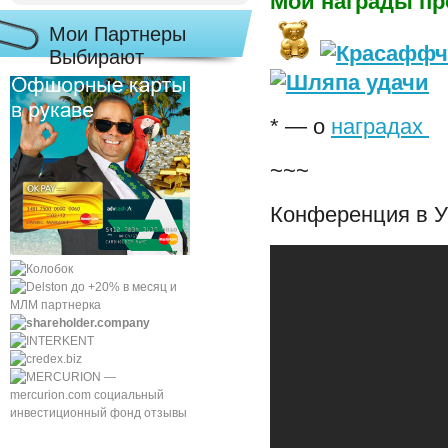
Мои награды пр
Мои Партнеры
Выбирают
* — о
наградах
~~~
Конференция в 