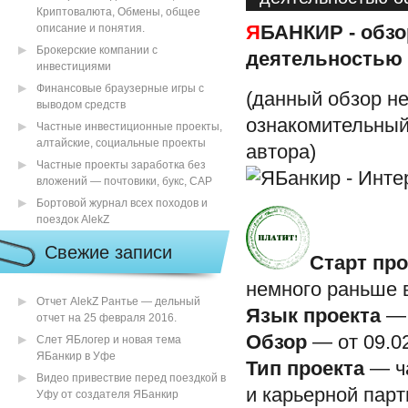
Криптовалюта, Обмены, общее
описание и понятия.
Я
БАНКИР - обзо
Брокерские компании с
деятельностью
инвестициями
Финансовые браузерные игры с
(данный обзор не
выводом средств
ознакомительный
Частные инвестиционные проекты,
алтайские, социальные проекты
автора)
Частные проекты заработка без
вложений — почтовики, букс, САР
Бортовой журнал всех походов и
поездок AlekZ
Свежие записи
Старт про
немного раньше 
Отчет AlekZ Рантье — дельный
Язык проекта
— 
отчет на 25 февраля 2016.
Обзор
— от 09.0
Слет ЯБлогер и новая тема
ЯБанкир в Уфе
Тип проекта
— ч
Видео привествие перед поездкой в
и карьерной парт
Уфу от создателя ЯБанкир