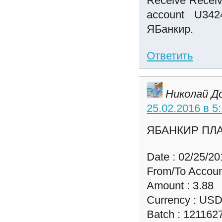
Receive Recei
account U342
ЯБанкир.
Ответить
Николай Д
25.02.2016 в 5
ЯБАНКИР ПЛ
Date : 02/25/20
From/To Accoun
Amount : 3.88
Currency : US
Batch : 121162