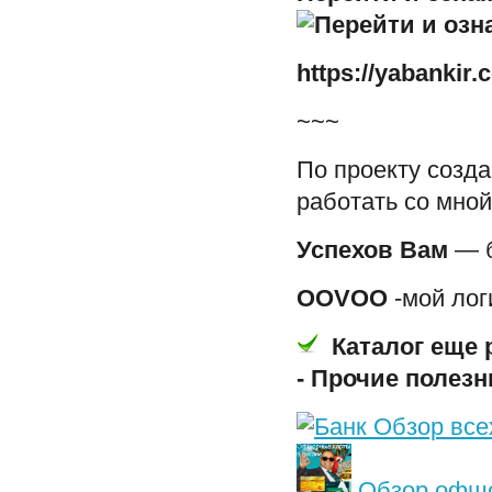
https://yabankir
~~~
По проекту созда
работать со мно
Успехов Вам
— б
OOVOO
-мой лог
Каталог еще 
-
Прочие полезн
Обзор всех
Обзор офшо