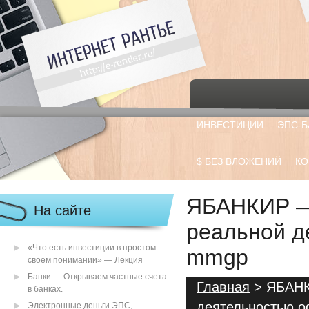
ИНВЕСТИЦИИ
ЭПС-Б
$ БЕЗ ВЛОЖЕНИЙ
КО
ЯБАНКИР — 
На сайте
реальной д
«Что есть инвестиции в простом
mmgp
своем понимании» — Лекция
Банки — Открываем частные счета
Главная
> ЯБАНК
в банках.
деятельностью 
Электронные деньги ЭПС,