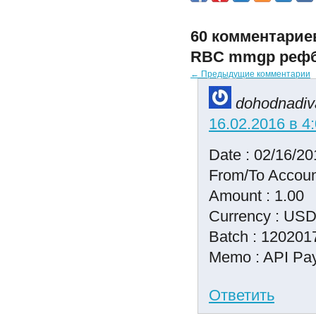
60 комментариев
RBC mmgp рефб
← Предыдущие комментарии
dohodnadiv
16.02.2016 в 4
Date : 02/16/20
From/To Accoun
Amount : 1.00
Currency : US
Batch : 120201
Memo : API Pay
Ответить