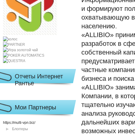
Информационные 
и формируют по
охватывающую в
населению.
«ALLIBIO» прини
разработок в сф
собственный кап
предусматривает
частные компани
Отчеты Интернет
бизнеса и поиск
Рантье
«ALLIBIO» заним
Компании, в кот
тщательно изуча
Мои Партнеры
анализа руковод
дальнейших вари
https://multi-vpn.biz/
Блоггеры
возможных инвес