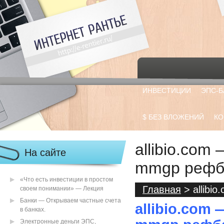
ИНВЕСТИЦИИ
ЭПС-Б
$ БЕЗ ВЛОЖЕНИЙ
КО
allibio.co
На сайте
mmgp рефб
«Что есть инвестиции в простом
Главная
> allibi
своем понимании» — Лекция
Банки — Открываем частные счета
allibio.com
в банках.
Электронные деньги ЭПС,