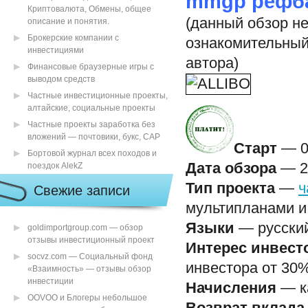
mmgp рефб
Криптовалюта, Обмены, общее
(данный обзор не
описание и понятия.
Брокерские компании с
ознакомительный
инвестициями
автора)
Финансовые браузерные игры с
выводом средств
Частные инвестиционные проекты,
алтайские, социальные проекты
Частные проекты заработка без
вложений — почтовики, букс, САР
Старт
— 0
Бортовой журнал всех походов и
Дата обзора
— 26
поездок AlekZ
Тип проекта
—
ч
Свежие записи
мультипланами и
Языки
— русский
goldimportgroup.com — обзор
отзывы инвестиционный проект
Интерес инвест
socvz.com — Социальный фонд
инвестора от 30%
«Взаимность» — отзывы обзор
инвестиции
Начисления
— к
OOVOO и Блогеры небольшое