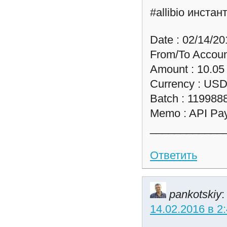
#allibio инста
Date : 02/14/20
From/To Accoun
Amount : 10.05
Currency : US
Batch : 119988
Memo : API Pay
____________
Ответить
pankotskiy
:
14.02.2016 в 2