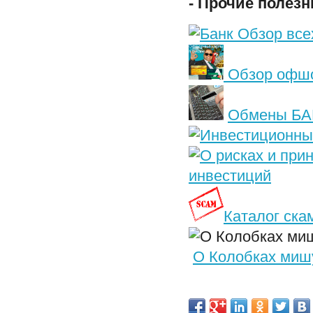
-
Прочие полезн
Обзор всех
Обзор офшо
Обмены БА
инвестиций
Каталог ска
О Колобках мишу