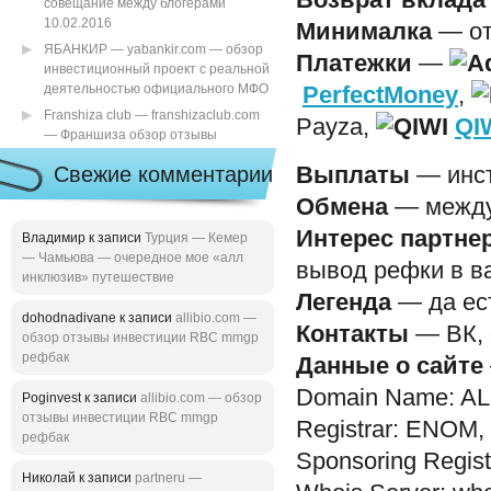
Возврат вклада
совещание между блогерами
10.02.2016
Минималка
— от
ЯБАНКИР — yabankir.com — обзор
Платежки
—
инвестиционный проект с реальной
деятельностью официального МФО
PerfectMoney
,
Franshiza club — franshizaclub.com
Payza,
QI
— Франшиза обзор отзывы
Свежие комментарии
Выплаты
— инст
Обмена
— между
Интерес партне
Владимир к записи
Турция — Кемер
— Чамьюва — очередное мое «алл
вывод рефки в в
инклюзив» путешествие
Легенда
— да ест
dohodnadivane к записи
allibio.com —
Контакты
— ВК, с
обзор отзывы инвестиции RBC mmgp
рефбак
Данные о сайте
Domain Name: A
Poginvest к записи
allibio.com — обзор
отзывы инвестиции RBC mmgp
Registrar: ENOM,
рефбак
Sponsoring Regist
Николай к записи
partneru —