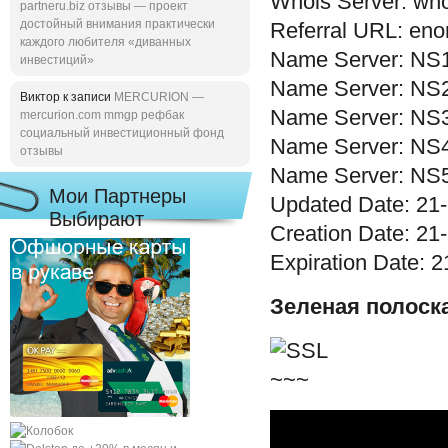
Whois Server: wh
partneru.biz отзывы — проект
достойный внимания практически
Referral URL: en
каждого любителя «диванных
Name Server: N
инвестиций»
Name Server: N
Виктор к записи
MERCURION —
Name Server: N
mercurion.com mmgp рефбак
социальный инвестиционный фонд
Name Server: N
отзывы
Name Server: N
Мои Партнеры
Updated Date: 21
Выбирают
Creation Date: 21
Expiration Date: 
Зеленая полоск
~~~