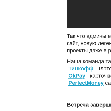
Так что админы е
сайт, новую леге
проекты даже в р
Наша команда та
Тинкофф
. Плат
OkPay
- карточк
PerfectMoney
са
Встреча заверш