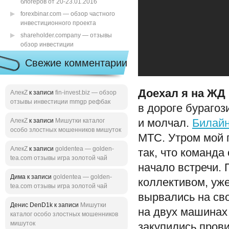
блогеров от 20-23.01.2016
forexbinar.com — обзор частного
инвестиционного проекта
shareholder.company — отзывы
обзор инвестиции
Свежие комментарии
Доехал я на ЖД 
АлекZ
к записи
fin-invest.biz — обзор
отзывы инвестиции mmgp рефбак
в дороге бурагоз
АлекZ
к записи
Мишутки каталог
и молчал.
Билай
особо злостных мошенников мишуток
МТС. Утром мой п
АлекZ
к записи
goldentea — golden-
так, что команда
tea.com отзывы игра золотой чай
начало встречи.
Дима к записи
goldentea — golden-
коллективом, уж
tea.com отзывы игра золотой чай
вырвались на сво
Денис DenD1k к записи
Мишутки
на двух машинах
каталог особо злостных мошенников
мишуток
закупились прови