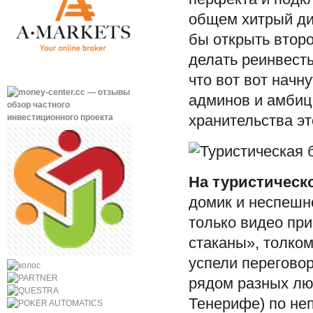
общем хитрый див
бы открыть второ
делать реинвесты
что вот вот начн
админов и амбиц
хранительства эт
На туристическ
домик и неспешн
только видео при
стаканы», толком
успели перегово
рядом разных лю
Тенерифе) по не