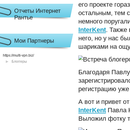
его проекте гора
Отчеты Интернет
остальным, тем с
Рантье
немного поругали
InterKent
. Также
него, но у нас 
Мои Партнеры
шариками на ощуп
https://multi-vpn.biz/
Блоггеры
Благодаря Павлу 
зарегистрировал
регистрацию уже
А вот и привет о
InterKent
Павла 
Выложил фотку та