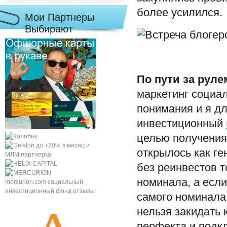
более усилился.
Мои Партнеры
Выбирают
По пути за руле
маркетинг социа
понимания и я д
инвестиционный
целью получения
открылось как г
без реинвестов т
номинала, а если
самого номинала 
нельзя закидать 
перфекта и подк