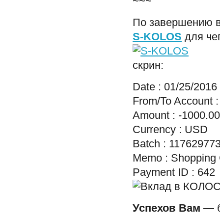
~~~
По завершению в
S-KOLOS
для чег
скрин:
Date : 01/25/2016
From/To Account 
Amount : -1000.00
Currency : USD
Batch : 11762977
Memo : Shopping C
Payment ID : 642
Успехов Вам
— б