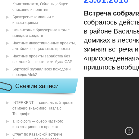
Криптовалюта, Обмены, общее
описание и понятия.
Встреча собрал
Брокерские компании с
собралось действ
инвестициями
в районе Василье
Финансовые браузерные игры с
выводом средств
домиках в лесочк
Частные инвестиционные проекты,
зимняя встреча 
алтайские, социальные проекты
Частные проекты заработка без
«присоседенная»
вложений — почтовики, букс, САР
пришлось вообще
Бортовой журнал всех походов и
поездок AlekZ
Свежие записи
INTERKENT — социальный проект
от моего знакомого Павла с
Тенерифе
allibio.com — обзор частного
инвестиционного проекта
Отчет по Казанской встрече