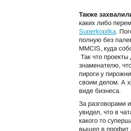
Также захвалил
каких либо перем
Superkopilka
. По
полную без пале
MMCIS, куда собс
Так что проекты 
знаменателю, что
пироги у пирожн
своим делом. А х
виде бизнеса.
За разговорами 
увидел, что в ча
какого то суперш
вышел в профит а