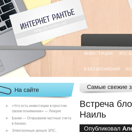
ИНВЕСТИЦИИ
ЭПС-Б
$ БЕЗ ВЛОЖЕНИЙ
КО
Самые свежие з
На сайте
Встреча бло
«Что есть инвестиции в простом
своем понимании» — Лекция
Наиль
Банки — Открываем частные счета
в банках.
Опубликовал
Ал
Электронные деньги ЭПС,