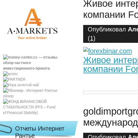
Живое инте
компании Fo
Опубликовал
Ал
(1)
Живое интер
компании For
goldimportg
международ
Отчеты Интернет
Рантье
Опубликовал
Ал