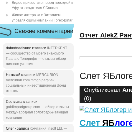
Видео привествие перед поездкой в
Уфу от создателя ЯБанкир
Живое интервью с Виталием —
управляющим компании Forex-Binar
Свежие комментарии
Отчет AlekZ Ра
dohodnadivane к записи
INTERKENT
— сообщество от моего знакомого
Павла с Тенерифе — отзывы обзор
личного участия
Слет ЯБлоге
Николай к записи
MERCURION —
mercurion.com mmgp рефбак
социальный инвестиционный фонд
Опубликовал
Ал
отзывы
(0)
Светлана к записи
goldimportgroup.com — обзор отзывы
международная золотодобывающая
компания
Слет
ЯБ
л
ог
Олег к записи
Компания Insolt Ltd. —