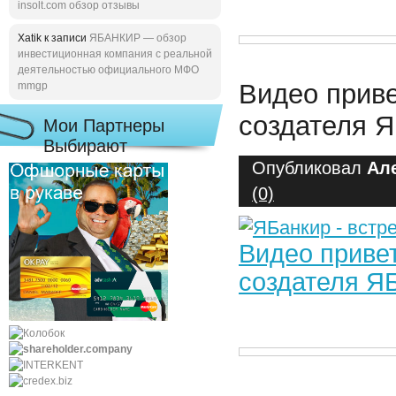
insolt.com обзор отзывы
Xatik к записи
ЯБАНКИР — обзор
инвестиционная компания с реальной
деятельностью официального МФО
Видео приве
mmgp
создателя 
Мои Партнеры
Выбирают
Опубликовал
Ал
(0)
Видео привет
создателя Я