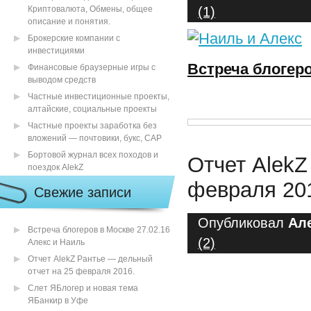
Криптовалюта, Обмены, общее
(1)
описание и понятия.
Брокерские компании с
инвестициями
Встреча блогеро
Финансовые браузерные игры с
выводом средств
Частные инвестиционные проекты,
алтайские, социальные проекты
Частные проекты заработка без
вложений — почтовики, букс, САР
Бортовой журнал всех походов и
Отчет AlekZ
поездок AlekZ
февраля 20
Свежие записи
Опубликовал
Ал
Встреча блогеров в Москве 27.02.16
(2)
Алекс и Наиль
Отчет AlekZ Рантье — дельный
отчет на 25 февраля 2016.
Слет ЯБлогер и новая тема
ЯБанкир в Уфе