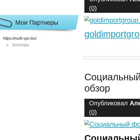
(0)
Мои Партнеры
goldimportgr
https://multi-vpn.biz/
Блоггеры
Социальный
обзор
Опубликовал
Ал
(0)
Социальный